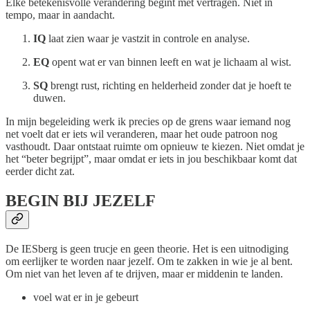
Elke betekenisvolle verandering begint met vertragen. Niet in
tempo, maar in aandacht.
IQ
laat zien waar je vastzit in controle en analyse.
EQ
opent wat er van binnen leeft en wat je lichaam al wist.
SQ
brengt rust, richting en helderheid zonder dat je hoeft te
duwen.
In mijn begeleiding werk ik precies op de grens waar iemand nog
net voelt dat er iets wil veranderen, maar het oude patroon nog
vasthoudt. Daar ontstaat ruimte om opnieuw te kiezen. Niet omdat je
het “beter begrijpt”, maar omdat er iets in jou beschikbaar komt dat
eerder dicht zat.
BEGIN BIJ JEZELF
De IESberg is geen trucje en geen theorie. Het is een uitnodiging
om eerlijker te worden naar jezelf. Om te zakken in wie je al bent.
Om niet van het leven af te drijven, maar er middenin te landen.
voel wat er in je gebeurt