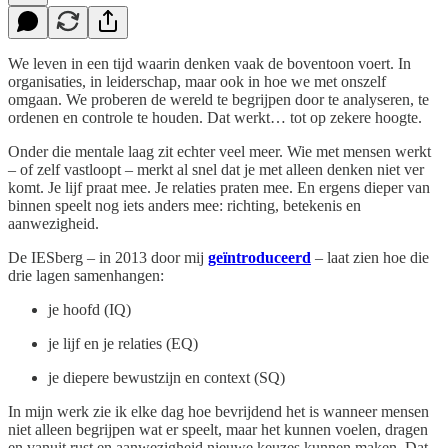
We leven in een tijd waarin denken vaak de boventoon voert. In
organisaties, in leiderschap, maar ook in hoe we met onszelf
omgaan. We proberen de wereld te begrijpen door te analyseren, te
ordenen en controle te houden. Dat werkt… tot op zekere hoogte.
Onder die mentale laag zit echter veel meer. Wie met mensen werkt
– of zelf vastloopt – merkt al snel dat je met alleen denken niet ver
komt. Je lijf praat mee. Je relaties praten mee. En ergens dieper van
binnen speelt nog iets anders mee: richting, betekenis en
aanwezigheid.
De IESberg – in 2013 door mij
geïntroduceerd
– laat zien hoe die
drie lagen samenhangen:
je hoofd (IQ)
je lijf en je relaties (EQ)
je diepere bewustzijn en context (SQ)
In mijn werk zie ik elke dag hoe bevrijdend het is wanneer mensen
niet alleen begrijpen wat er speelt, maar het kunnen voelen, dragen
en vanuit rust en aanwezigheid nieuwe keuzes kunnen maken. Dat