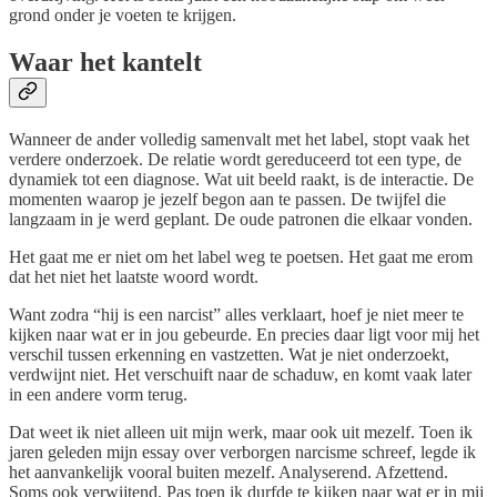
grond onder je voeten te krijgen.
Waar het kantelt
Wanneer de ander volledig samenvalt met het label, stopt vaak het
verdere onderzoek. De relatie wordt gereduceerd tot een type, de
dynamiek tot een diagnose. Wat uit beeld raakt, is de interactie. De
momenten waarop je jezelf begon aan te passen. De twijfel die
langzaam in je werd geplant. De oude patronen die elkaar vonden.
Het gaat me er niet om het label weg te poetsen. Het gaat me erom
dat het niet het laatste woord wordt.
Want zodra “hij is een narcist” alles verklaart, hoef je niet meer te
kijken naar wat er in jou gebeurde. En precies daar ligt voor mij het
verschil tussen erkenning en vastzetten. Wat je niet onderzoekt,
verdwijnt niet. Het verschuift naar de schaduw, en komt vaak later
in een andere vorm terug.
Dat weet ik niet alleen uit mijn werk, maar ook uit mezelf. Toen ik
jaren geleden mijn essay over verborgen narcisme schreef, legde ik
het aanvankelijk vooral buiten mezelf. Analyserend. Afzettend.
Soms ook verwijtend. Pas toen ik durfde te kijken naar wat er in mij