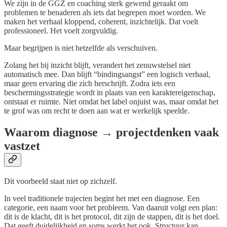
We zijn in de GGZ en coaching sterk gewend geraakt om
problemen te benaderen als iets dat begrepen moet worden. We
maken het verhaal kloppend, coherent, inzichtelijk. Dat voelt
professioneel. Het voelt zorgvuldig.
Maar begrijpen is niet hetzelfde als verschuiven.
Zolang het bij inzicht blijft, verandert het zenuwstelsel niet
automatisch mee. Dan blijft “bindingsangst” een logisch verhaal,
maar geen ervaring die zich herschrijft. Zodra iets een
beschermingsstrategie wordt in plaats van een karaktereigenschap,
ontstaat er ruimte. Niet omdat het label onjuist was, maar omdat het
te grof was om recht te doen aan wat er werkelijk speelde.
Waarom diagnose → projectdenken vaak
vastzet
Dit voorbeeld staat niet op zichzelf.
In veel traditionele trajecten begint het met een diagnose. Een
categorie, een naam voor het probleem. Van daaruit volgt een plan:
dit is de klacht, dit is het protocol, dit zijn de stappen, dit is het doel.
Dat geeft duidelijkheid en soms werkt het ook. Structuur kan