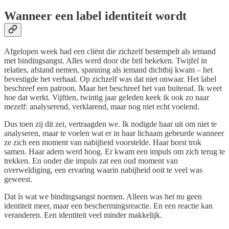
Wanneer een label identiteit wordt
Afgelopen week had een cliënt die zichzelf bestempelt als iemand
met bindingsangst. Alles werd door die bril bekeken. Twijfel in
relaties, afstand nemen, spanning als iemand dichtbij kwam – het
bevestigde het verhaal. Op zichzelf was dat niet onwaar. Het label
beschreef een patroon. Maar het beschreef het van buitenaf. Ik weet
hoe dat werkt. Vijftien, twintig jaar geleden keek ik ook zo naar
mezelf: analyserend, verklarend, maar nog niet echt voelend.
Dus toen zij dit zei, vertraagden we. Ik nodigde haar uit om niet te
analyseren, maar te voelen wat er in haar lichaam gebeurde wanneer
ze zich een moment van nabijheid voorstelde. Haar borst trok
samen. Haar adem werd hoog. Er kwam een impuls om zich terug te
trekken. En onder die impuls zat een oud moment van
overweldiging, een ervaring waarin nabijheid ooit te veel was
geweest.
Dat ís wat we bindingsangst noemen. Alleen was het nu geen
identiteit meer, maar een beschermingsreactie. En een reactie kan
veranderen. Een identiteit veel minder makkelijk.