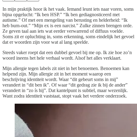
In mijn praktijk hoor ik het vaak. Iemand leunt iets naar voren, soms
bijna opgelucht: “Ik ben HSP.” “Ik ben gediagnosticeerd met
autisme.” Of met een mengeling van berusting en helderheid: “Ik
heb burn-out.” “Mijn ex is een narcist.” Zulke zinnen brengen orde.
Ze geven taal aan iets wat eerder verwarrend of diffuus voelde.
Soms zit er opluchting in, soms erkenning, soms eindelijk het gevoel
dat er woorden zijn voor wat al lang speelde.
Steeds vaker roept dat een dubbel gevoel bij me op. Ik zie hoe zo’n
woord ineens het hele verhaal wordt. Alsof het alles verklaart.
Mijn allergie tegen labels zit niet in het benoemen. Benoemen kan
helpend zijn. Mijn allergie zit in het moment waarop een
beschrijving identiteit wordt. Waar “dit gebeurt soms in mij”
verandert in “dit ben ik”. Of waar “dit gedrag zie ik bij de ander”
verandert in “zo ís hij”. Dat kantelpunt is subtiel, maar wezenlijk.
Want zodra identiteit vaststaat, stopt vaak het verdere onderzoek.