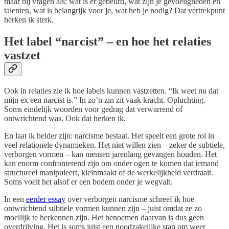
maar bij vragen als: wat is er gebeurd, wat zijn je gevoeligheden en
talenten, wat is belangrijk voor je, wat heb je nodig? Dat vertrekpunt
herken ik sterk.
Het label “narcist” – en hoe het relaties
vastzet
Ook in relaties zie ik hoe labels kunnen vastzetten. “Ik weet nu dat
mijn ex een narcist is.” In zo’n zin zit vaak kracht. Opluchting.
Soms eindelijk woorden voor gedrag dat verwarrend of
ontwrichtend was. Ook dat herken ik.
En laat ik helder zijn: narcisme bestaat. Het speelt een grote rol in
veel relationele dynamieken. Het niet willen zien – zeker de subtiele,
verborgen vormen – kan mensen jarenlang gevangen houden. Het
kan enorm confronterend zijn om onder ogen te komen dat iemand
structureel manipuleert, kleinmaakt of de werkelijkheid verdraait.
Soms voelt het alsof er een bodem onder je wegvalt.
In een
eerder essay
over verborgen narcisme schreef ik hoe
ontwrichtend subtiele vormen kunnen zijn – juist omdat ze zo
moeilijk te herkennen zijn. Het benoemen daarvan is dus geen
overdrijving. Het is soms juist een noodzakelijke stap om weer