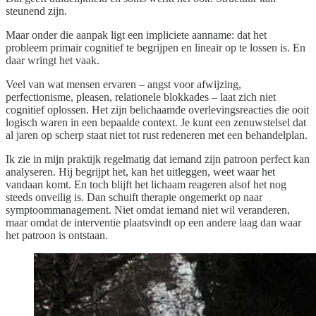
steunend zijn.
Maar onder die aanpak ligt een impliciete aanname: dat het
probleem primair cognitief te begrijpen en lineair op te lossen is. En
daar wringt het vaak.
Veel van wat mensen ervaren – angst voor afwijzing,
perfectionisme, pleasen, relationele blokkades – laat zich niet
cognitief oplossen. Het zijn belichaamde overlevingsreacties die ooit
logisch waren in een bepaalde context. Je kunt een zenuwstelsel dat
al jaren op scherp staat niet tot rust redeneren met een behandelplan.
Ik zie in mijn praktijk regelmatig dat iemand zijn patroon perfect kan
analyseren. Hij begrijpt het, kan het uitleggen, weet waar het
vandaan komt. En toch blijft het lichaam reageren alsof het nog
steeds onveilig is. Dan schuift therapie ongemerkt op naar
symptoommanagement. Niet omdat iemand niet wil veranderen,
maar omdat de interventie plaatsvindt op een andere laag dan waar
het patroon is ontstaan.