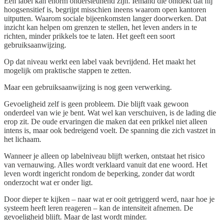
Een label kan enorm ondersteunend zijn. Iemand die ontdekt dat hij
hoogsensitief is, begrijpt misschien ineens waarom open kantoren
uitputten. Waarom sociale bijeenkomsten langer doorwerken. Dat
inzicht kan helpen om grenzen te stellen, het leven anders in te
richten, minder prikkels toe te laten. Het geeft een soort
gebruiksaanwijzing.
Op dat niveau werkt een label vaak bevrijdend. Het maakt het
mogelijk om praktische stappen te zetten.
Maar een gebruiksaanwijzing is nog geen verwerking.
Gevoeligheid zelf is geen probleem. Die blijft vaak gewoon
onderdeel van wie je bent. Wat wel kan verschuiven, is de lading die
erop zit. De oude ervaringen die maken dat een prikkel niet alleen
intens is, maar ook bedreigend voelt. De spanning die zich vastzet in
het lichaam.
Wanneer je alleen op labelniveau blijft werken, ontstaat het risico
van vernauwing. Alles wordt verklaard vanuit dat ene woord. Het
leven wordt ingericht rondom de beperking, zonder dat wordt
onderzocht wat er onder ligt.
Door dieper te kijken – naar wat er ooit getriggerd werd, naar hoe je
systeem heeft leren reageren – kan de intensiteit afnemen. De
gevoeligheid blijft. Maar de last wordt minder.