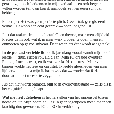
geraakt zijn, zich herkennen in mijn verhaal — en ook begeleid
willen worden (en daar kan ik inmiddels zeggen geen spijt van
hebben).
En eerlijk? Het was geen perfecte pitch. Geen strak geregisseerd
verhaal. Gewoon een echt gesprek — open, ongepolijst.
Juist dat raakte, denk ik achteraf. Geen theorie, maar menselijkheid.
Precies dat is ook wat ik in mijn werk probeer te doen: mensen
ontmoeten op gevoelsniveau. Daar waar iets écht wordt aangeraakt.
In de podcast vertelde ik
hoe ik jarenlang vooral vanuit mijn hoofd
leefde — druk, succesvol, altijd aan. Mijn IQ draaide overuren.
Ratio gaf me houvast, en ik was verslaafd aan stress. Maar van
binnen voelde het leeg en onrustig. Ik leefde afgesneden van mijn
lijf, terwijl het juist mijn lichaam was dat — zonder dat ik dat
doorhad — het meeste te zeggen had.
Als dat niet wordt ontmoet, blijf je in overlevingsstand — zelfs als je
het cognitief allang ‘snapt’.
Wat me heeft geholpen
is het herstellen van het samenspel tussen
hoofd en lijf. Mijn hoofd en lijf zijn geen tegenpolen meer, maar een
krachtig duo geworden: IQ en EQ in verbinding.