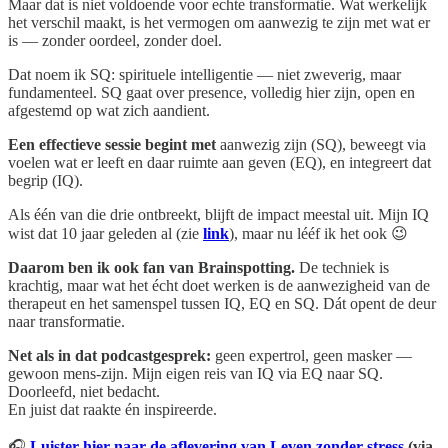
Maar dat is niet voldoende voor echte transformatie. Wat werkelijk
het verschil maakt, is het vermogen om aanwezig te zijn met wat er
is — zonder oordeel, zonder doel.
Dat noem ik SQ: spirituele intelligentie — niet zweverig, maar
fundamenteel. SQ gaat over presence, volledig hier zijn, open en
afgestemd op wat zich aandient.
Een effectieve sessie begint met
aanwezig zijn (SQ), beweegt via
voelen wat er leeft en daar ruimte aan geven (EQ), en integreert dat
begrip (IQ).
Als één van die drie ontbreekt, blijft de impact meestal uit. Mijn IQ
wist dat 10 jaar geleden al (zie
link
), maar nu lééf ik het ook 😉
Daarom ben ik ook fan van Brainspotting.
De techniek is
krachtig, maar wat het écht doet werken is de aanwezigheid van de
therapeut en het samenspel tussen IQ, EQ en SQ. Dát opent de deur
naar transformatie.
Net als in dat podcastgesprek:
geen expertrol, geen masker —
gewoon mens-zijn. Mijn eigen reis van IQ via EQ naar SQ.
Doorleefd, niet bedacht.
En juist dat raakte én inspireerde.
🎧
Luister hier naar de aflevering van Leven zonder stress
(via