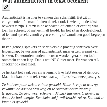
Wat authenticiteit in tekst betekent
Authenticiteit is lastiger te vangen dan schrijfstijl. Het zit in
congruentie: of iemand buiten de tekst ook is wie hij in de tekst
beweert te zijn. Het zit in de aandacht: of iemand er echt bij was
toen hij schreef, of met een half hoofd. En het zit in doorleefdheid:
of iemand spreekt vanuit eigen ervaring of vanuit een goed begrepen
theorie.
Ik ken genoeg sprekers en schrijvers die prachtig schrijven over
leiderschap, bewustzijn of authenticiteit, maar er zelf weinig van
bakken. De woorden landen, mensen worden geraakt, en toch
ontbreekt er een laag. Dat is wat NRC niet meet. En wat een AI-
checker ook niet meet.
Je herkent het vaak pas als je iemand live hebt gezien of gehoord.
Maar het kan ook in tekst voelbaar zijn. Lees deze twee passages.
Ze had een paar weken ruimte gevoeld. Haar therapeut was op
vakantie, de agenda was leeg en ze ontdekte dat ze zichzelf
terugvond. Ze ging weer schrijven. Muziek luisteren. Oefeningen
doen. Ze had energie. Een klein stukje wilskracht, zei ze. Dat had ze
lang niet gevoeld.