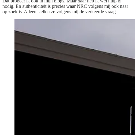
Dat probeer ik ook in mijn blogs. Maar daar heb ik wel hulp bij
nodig. En authenticiteit is precies waar NRC volgens mij ook naar
op zoek is. Alleen stellen ze volgens mij de verkeerde vraag.