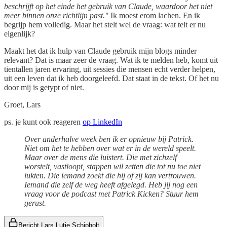
beschrijft op het einde het gebruik van Claude, waardoor het niet
meer binnen onze richtlijn past."
Ik moest erom lachen. En ik
begrijp hem volledig. Maar het stelt wel de vraag: wat telt er nu
eigenlijk?
Maakt het dat ik hulp van Claude gebruik mijn blogs minder
relevant? Dat is maar zeer de vraag. Wat ik te melden heb, komt uit
tientallen jaren ervaring, uit sessies die mensen echt verder helpen,
uit een leven dat ik heb doorgeleefd. Dat staat in de tekst. Of het nu
door mij is getypt of niet.
Groet, Lars
ps. je kunt ook reageren
op LinkedIn
Over anderhalve week ben ik er opnieuw bij Patrick.
Niet om het te hebben over wat er in de wereld speelt.
Maar over de mens die luistert. Die met zichzelf
worstelt, vastloopt, stappen wil zetten die tot nu toe niet
lukten. Die iemand zoekt die hij of zij kan vertrouwen.
Iemand die zelf de weg heeft afgelegd. Heb jij nog een
vraag voor de podcast met Patrick Kicken? Stuur hem
gerust.
Bericht Lars Lutje Schipholt