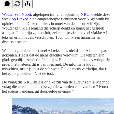
Wouter van Noort
, afgelopen jaar chef opinie bij
NRC
, deelde deze
week
op LinkedIn
de aangescherpte richtlijnen voor AI-gebruik bij
opiniestukken. De kern: elke zin moet van de auteur zelf zijn.
Wouter ken ik als iemand die scherp denkt en graag het gesprek
aangaat. Ik begrijp zijn besluit, zeker als je ziet hoeveel vlakke AI-
teksten er inmiddels verschijnen. Toch wil ik één aanname ter
discussie stellen.
Want het probleem met veel AI-teksten is niet dat er AI aan te pas is
gekomen. Het is dat de mens erachter verdwijnt. De teksten zijn
glad, gepolijst, zonder rafelrandjes. Een toon die nergens wringt. Je
proeft het meteen: dit is van niemand. De informatie klopt
misschien, maar je mist de schrijver. Dat de mens verdwijnt, dat is
het echte probleem. Niet de tool.
De vraag die NRC stelt is of elke zin van de auteur zelf is. Maar de
vraag die er echt toe doet is: zijn de woorden echt van hem? Komt
het ergens vandaan, uit doorleefde ervaring?