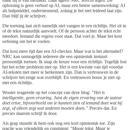
maar hij is van niemand. Daar ageert NRC terecht tegen. De
oplossing is geen verbod op AI, maar een betere samenwerking: AI
als hulpmiddel, ondersteunend, zolang je het niet leidend laat zijn.
Dan blijf jij de schrijver.
Die toetsing laat zich namelijk niet vangen in een richtlijn. Het zit in
of de tekst natuurlijk aanvoelt. Of de persoon achter de tekst echt
meedoet. Iemand die ergens voor staat. Dat voel je. Maar het kost
oefening om het te voelen.
Dat kost meer tijd dan een AI-checker. Maar wat is het alternatief?
NRC kan onmogelijk iedereen die een opiniestuk instuurt
persoonlijk toetsen. Ik snap de keuze voor een richtlijn. Tegelijk lost
het het echte probleem niet op. Het is een kwestie van tijd voordat
AI-teksten niet meer te herkennen zijn. Dan is vertrouwen in de
schrijver het enige wat overblijft. En vertrouwen bouw je niet op
met een richtlijn.
Wouter reageerde op het concept van deze blog:
“Het is
intelligentie, geen ervaring. Juist de eigen ervaring van de auteur
doet ertoe, bijvoorbeeld om te kunnen zien of iemand doet wat hij
zegt, of alleen zegt wat anderen moeten doen.”
Precies dat. En
precies daarom schrijf ik door.
Als grap stuurde ik hem ook nog een kort opiniestuk toe. Zijn
reactie was vriendelijk en consistent:
"Mooie tekst. Maar je