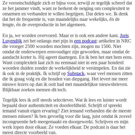
Ze verontschuldigde zich er bijna voor, terwijl ze tegelijk schreef dat
ze het jammer vindt, want ze herkent de neiging om complexiteit te
omarmen en verbanden te willen begrijpen. Dat delen we. Ik denk
dat het de frequentie is, van maandelijks naar wekelijks, én de
lengte, én de overproductie in het algemeen.
En ja, we worden overvoerd. Maar er is ook een andere kant.
Joris
Luyendijk
zei het onlangs met pijn in
een podcast
: artikelen in NRC
die vroeger 2500 woorden mochten zijn, mogen nu 1500. Niet
omdat de onderwerpen eenvoudiger zijn geworden, maar omdat de
aandacht korter is. Hij ageert daartegen. En ik ben het met hem eens.
Want complexiteit laat zich nu eenmaal niet in een paar honderd
woorden duiden zonder de werkelijkheid te versimpelen. En dat zie
ik ook in de praktijk. Ik schrijf op
Substack
, waar veel mensen zitten
die ik graag volg en die houden van diepgang. Het levert me meer
nieuwe lezers op dan ik ooit had met maandelijkse nieuwsbrieven.
Blijkbaar zoeken mensen dit toch.
Tegelijk lees ik zelf steeds selectiever. Wat ik lees en luister wordt
bepaald door authenticiteit en doorleefdheid. Schrijft of spreekt
iemand vanuit eigen ervaring? Ziet iemand verbanden die de meeste
mensen missen? Ik ben gevoelig voor die laag, juist omdat ik zoveel
incongruentie heb meegemaakt en doorgewerkt. Schrijven en mijn
werk lopen door elkaar. Ze voeden elkaar. De podcast is daar het
meest directe voorbeeld van.