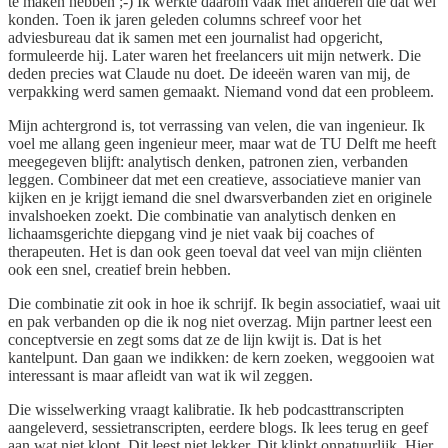
te maken hebben ;-) Ik werkte daarom vaak met anderen die dat wel
konden. Toen ik jaren geleden columns schreef voor het
adviesbureau dat ik samen met een journalist had opgericht,
formuleerde hij. Later waren het freelancers uit mijn netwerk. Die
deden precies wat Claude nu doet. De ideeën waren van mij, de
verpakking werd samen gemaakt. Niemand vond dat een probleem.
Mijn achtergrond is, tot verrassing van velen, die van ingenieur. Ik
voel me allang geen ingenieur meer, maar wat de TU Delft me heeft
meegegeven blijft: analytisch denken, patronen zien, verbanden
leggen. Combineer dat met een creatieve, associatieve manier van
kijken en je krijgt iemand die snel dwarsverbanden ziet en originele
invalshoeken zoekt. Die combinatie van analytisch denken en
lichaamsgerichte diepgang vind je niet vaak bij coaches of
therapeuten. Het is dan ook geen toeval dat veel van mijn cliënten
ook een snel, creatief brein hebben.
Die combinatie zit ook in hoe ik schrijf. Ik begin associatief, waai uit
en pak verbanden op die ik nog niet overzag. Mijn partner leest een
conceptversie en zegt soms dat ze de lijn kwijt is. Dat is het
kantelpunt. Dan gaan we indikken: de kern zoeken, weggooien wat
interessant is maar afleidt van wat ik wil zeggen.
Die wisselwerking vraagt kalibratie. Ik heb podcasttranscripten
aangeleverd, sessietranscripten, eerdere blogs. Ik lees terug en geef
aan wat niet klopt. Dit leest niet lekker. Dit klinkt onnatuurlijk. Hier