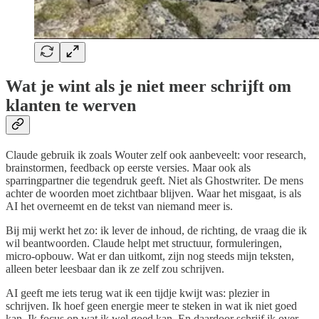
Wat je wint als je niet meer schrijft om
klanten te werven
Claude gebruik ik zoals Wouter zelf ook aanbeveelt: voor research,
brainstormen, feedback op eerste versies. Maar ook als
sparringpartner die tegendruk geeft. Niet als Ghostwriter. De mens
achter de woorden moet zichtbaar blijven. Waar het misgaat, is als
AI het overneemt en de tekst van niemand meer is.
Bij mij werkt het zo: ik lever de inhoud, de richting, de vraag die ik
wil beantwoorden. Claude helpt met structuur, formuleringen,
micro-opbouw. Wat er dan uitkomt, zijn nog steeds mijn teksten,
alleen beter leesbaar dan ik ze zelf zou schrijven.
AI geeft me iets terug wat ik een tijdje kwijt was: plezier in
schrijven. Ik hoef geen energie meer te steken in wat ik niet goed
kan. Ik focus op wat ik wel goed kan. En daardoor schrijf ik over