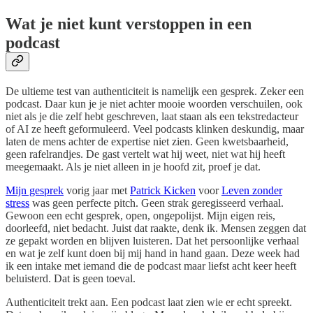
Wat je niet kunt verstoppen in een
podcast
De ultieme test van authenticiteit is namelijk een gesprek. Zeker een
podcast. Daar kun je je niet achter mooie woorden verschuilen, ook
niet als je die zelf hebt geschreven, laat staan als een tekstredacteur
of AI ze heeft geformuleerd. Veel podcasts klinken deskundig, maar
laten de mens achter de expertise niet zien. Geen kwetsbaarheid,
geen rafelrandjes. De gast vertelt wat hij weet, niet wat hij heeft
meegemaakt. Als je niet alleen in je hoofd zit, proef je dat.
Mijn gesprek
vorig jaar met
Patrick Kicken
voor
Leven zonder
stress
was geen perfecte pitch. Geen strak geregisseerd verhaal.
Gewoon een echt gesprek, open, ongepolijst. Mijn eigen reis,
doorleefd, niet bedacht. Juist dat raakte, denk ik. Mensen zeggen dat
ze gepakt worden en blijven luisteren. Dat het persoonlijke verhaal
en wat je zelf kunt doen bij mij hand in hand gaan. Deze week had
ik een intake met iemand die de podcast maar liefst acht keer heeft
beluisterd. Dat is geen toeval.
Authenticiteit trekt aan. Een podcast laat zien wie er echt spreekt.