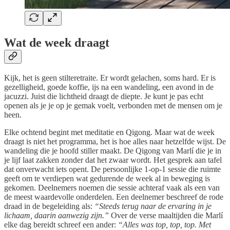
Wat de week draagt
Kijk, het is geen stilteretraite. Er wordt gelachen, soms hard. Er is
gezelligheid, goede koffie, ijs na een wandeling, een avond in de
jacuzzi. Juist die lichtheid draagt de diepte. Je kunt je pas echt
openen als je je op je gemak voelt, verbonden met de mensen om je
heen.
Elke ochtend begint met meditatie en Qigong. Maar wat de week
draagt is niet het programma, het is hoe alles naar hetzelfde wijst. De
wandeling die je hoofd stiller maakt. De Qigong van Marlí die je in
je lijf laat zakken zonder dat het zwaar wordt. Het gesprek aan tafel
dat onverwacht iets opent. De persoonlijke 1-op-1 sessie die ruimte
geeft om te verdiepen wat gedurende de week al in beweging is
gekomen. Deelnemers noemen die sessie achteraf vaak als een van
de meest waardevolle onderdelen. Een deelnemer beschreef de rode
draad in de begeleiding als:
“Steeds terug naar de ervaring in je
lichaam, daarin aanwezig zijn.”
Over de verse maaltijden die Marlí
elke dag bereidt schreef een ander:
“Alles was top, top, top. Met