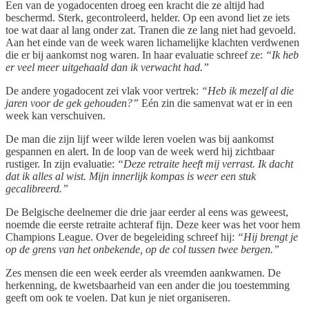
Een van de yogadocenten droeg een kracht die ze altijd had
beschermd. Sterk, gecontroleerd, helder. Op een avond liet ze iets
toe wat daar al lang onder zat. Tranen die ze lang niet had gevoeld.
Aan het einde van de week waren lichamelijke klachten verdwenen
die er bij aankomst nog waren. In haar evaluatie schreef ze:
“Ik heb
er veel meer uitgehaald dan ik verwacht had.”
De andere yogadocent zei vlak voor vertrek:
“Heb ik mezelf al die
jaren voor de gek gehouden?”
Eén zin die samenvat wat er in een
week kan verschuiven.
De man die zijn lijf weer wilde leren voelen was bij aankomst
gespannen en alert. In de loop van de week werd hij zichtbaar
rustiger. In zijn evaluatie:
“Deze retraite heeft mij verrast. Ik dacht
dat ik alles al wist. Mijn innerlijk kompas is weer een stuk
gecalibreerd.”
De Belgische deelnemer die drie jaar eerder al eens was geweest,
noemde die eerste retraite achteraf fijn. Deze keer was het voor hem
Champions League. Over de begeleiding schreef hij:
“Hij brengt je
op de grens van het onbekende, op de col tussen twee bergen.”
Zes mensen die een week eerder als vreemden aankwamen. De
herkenning, de kwetsbaarheid van een ander die jou toestemming
geeft om ook te voelen. Dat kun je niet organiseren.