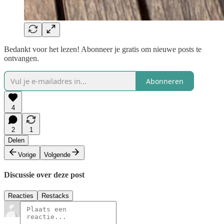
Bedankt voor het lezen! Abonneer je gratis om nieuwe posts te
ontvangen.
Abonneren
4
2
1
Delen
Vorige
Volgende
Discussie over deze post
Reacties
Restacks