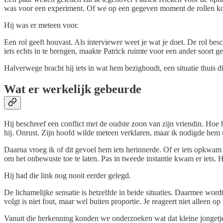
was voor een experiment. Of we op een gegeven moment de rollen konde
Hij was er meteen voor.
Een rol geeft houvast. Als interviewer weet je wat je doet. De rol bes
iets echts in te brengen, maakte Patrick ruimte voor een ander soort 
Halverwege bracht hij iets in wat hem bezighoudt, een situatie thuis di
Wat er werkelijk gebeurde
Hij beschreef een conflict met de oudste zoon van zijn vriendin. Hoe hi
hij. Onrust. Zijn hoofd wilde meteen verklaren, maar ik nodigde hem ui
Daarna vroeg ik of dit gevoel hem iets herinnerde. Of er iets opkwam al
om het onbewuste toe te laten. Pas in tweede instantie kwam er iets. H
Hij had die link nog nooit eerder gelegd.
De lichamelijke sensatie is hetzelfde in beide situaties. Daarmee wordt 
volgt is niet fout, maar wel buiten proportie. Je reageert niet alleen o
Vanuit die herkenning konden we onderzoeken wat dat kleine jongetje 