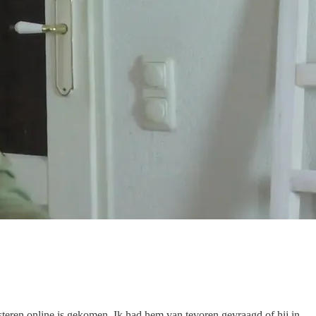
isteren online is gekomen. Ik had hem van tevoren gevraagd of hij in