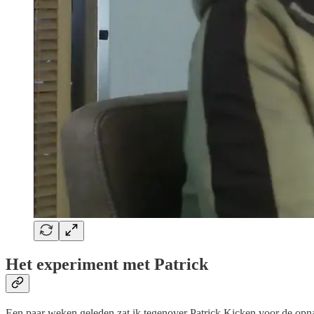
Het experiment met Patrick
Een paar weken geleden zat ik tegenover Patrick Kicken voor de opn