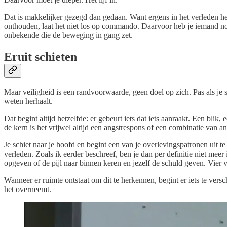
Dat is makkelijker gezegd dan gedaan. Want ergens in het verleden hee
onthouden, laat het niet los op commando. Daarvoor heb je iemand nodig
onbekende die de beweging in gang zet.
Eruit schieten
Maar veiligheid is een randvoorwaarde, geen doel op zich. Pas als je sy
weten herhaalt.
Dat begint altijd hetzelfde: er gebeurt iets dat iets aanraakt. Een blik, 
de kern is het vrijwel altijd een angstrespons of een combinatie van a
Je schiet naar je hoofd en begint een van je overlevingspatronen uit te
verleden. Zoals ik eerder beschreef, ben je dan per definitie niet meer
opgeven of de pijl naar binnen keren en jezelf de schuld geven. Vier v
Wanneer er ruimte ontstaat om dit te herkennen, begint er iets te vers
het overneemt.