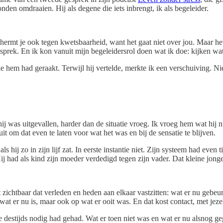
n omdraaien. Hij als degene die iets inbrengt, ik als begeleider.
chermt je ook tegen kwetsbaarheid, want het gaat niet over jou. Maar het
gesprek. En ik kon vanuit mijn begeleidersrol doen wat ik doe: kijken w
e hem had geraakt. Terwijl hij vertelde, merkte ik een verschuiving. Nie
j was uitgevallen, harder dan de situatie vroeg. Ik vroeg hem wat hij nu 
t om dat even te laten voor wat het was en bij de sensatie te blijven.
s hij zo in zijn lijf zat. In eerste instantie niet. Zijn systeem had eve
ij had als kind zijn moeder verdedigd tegen zijn vader. Dat kleine jong
zichtbaar dat verleden en heden aan elkaar vastzitten: wat er nu gebeurt 
p wat er nu is, maar ook op wat er ooit was. En dat kost contact, met jeze
destijds nodig had gehad. Wat er toen niet was en wat er nu alsnog geg