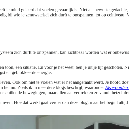
ft je mind geleerd dat voelen gevaarlijk is. Niet als bewuste gedachte, 
 bij wie je zenuwstelsel zich durft te ontspannen, tot op celniveau. Va
steem zich durft te ontspannen, kan zichtbaar worden wat er onbewust spee
een toon, een situatie. En voor je het weet, ben je uit je lijf geschoten. 
ngst en geblokkeerde energie.
 leven. Ook om niet te voelen wat er net aangeraakt werd. Je hoofd doet d
 in het nu. Zoals ik in meerdere blogs beschrijf, waaronder
Als woorden 
erschillende bewegingen, maar allemaal vertrekken ze vanuit hetzelfde: 
chuiven. Hoe dat werkt gaat verder dan deze blog, maar het begint altijd