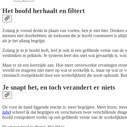
Het hoofd herhaalt en filtert
Zolang je vooral denkt in plaats van voelen, ben je niet hier. Denken s
mensen niet doorhebben: de toekomst die je hoofd construeert is altij
als je het allang begrijpt.
Zolang je in je hoofd leeft, leef je ook in een gefilterde versie van de w
verdrinken in prikkels. Je systeem leert dus snel wat gevaarlijk is, wat
Maar er zit een keerzijde aan. Hoe meer onverwerkte ervaringen eronde
wereld en reageren niet meer op wat er werkelijk is, maar op wat ze v
chronisch overprikkeld door een werkelijkheid die nooit ophoudt. Beide
Je snapt het, en toch verandert er niets
De voor de hand liggende reactie is: meer begrijpen. Meer lezen, meer
label
schreef ik dat begrijpen en verschuiven twee verschillende dinge
hoofd extrapoleert verder op een gefilterde versie van de werkelijkheid
Daarvoor moet je dieper. Het lijf in.