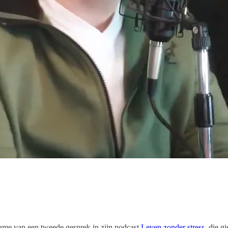
ame van een tweede gesprek in zijn podcast
Leven zonder stress
, die g